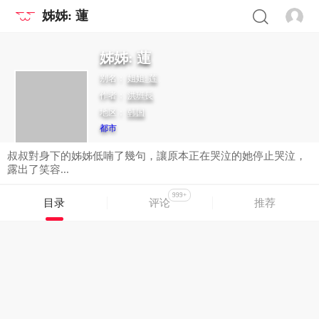
姊姊: 蓮
姊姊: 蓮
别名：
姐姐: 莲
作者：
洪班長
地区：
韩国
都市
叔叔對身下的姊姊低喃了幾句，讓原本正在哭泣的她停止哭泣，
露出了笑容...
999+
目录
评论
推荐