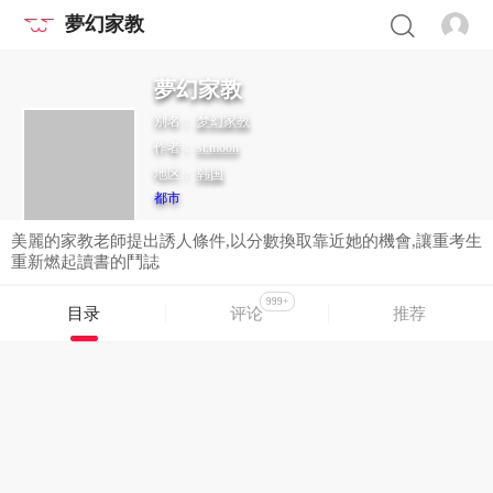
夢幻家教
夢幻家教
别名：
梦幻家教
作者：
st.moon
地区：
韩国
都市
美麗的家教老師提出誘人條件,以分數換取靠近她的機會,讓重考生
重新燃起讀書的鬥誌
999+
目录
评论
推荐