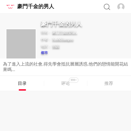
豪門千金的男人
豪門千金的男人
别名：
豪门千金的男人
作者：
Koi&Shampoo
地区：
韩国
都市
為了進入上流的社會,得先學會抵抗層層誘惑,他們的戀情能開花結
果嗎...
999+
目录
评论
推荐