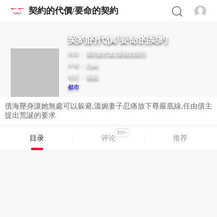
契約的代價/要命的契約
契約的代價/要命的契約
别名：
契约的代价/要命的契约
作者：
Frate
地区：
韩国
都市
債海壓身讓她無處可以躲避,溫婉妻子忍痛放下尊嚴底線,任由債主
提出荒誕的要求
999+
目录
评论
推荐