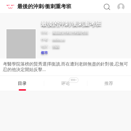
最後的沖刺/衝刺重考班
最後的沖刺/衝刺重考班
别名：
最后的冲刺/冲刺重考班
作者：
melon so
地区：
韩国
都市
考醫學院落榜的賢秀選擇復讀,而在遭到老師無盡的針對後,忍無可
忍的他決定開始反擊...
999+
目录
评论
推荐