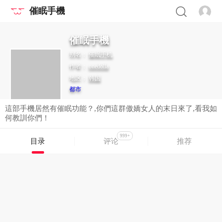
催眠手機
催眠手機
别名：
催眠手机
作者：
onedolla
地区：
韩国
都市
這部手機居然有催眠功能？,你們這群傲嬌女人的末日來了,看我如
何教訓你們！
999+
目录
评论
推荐